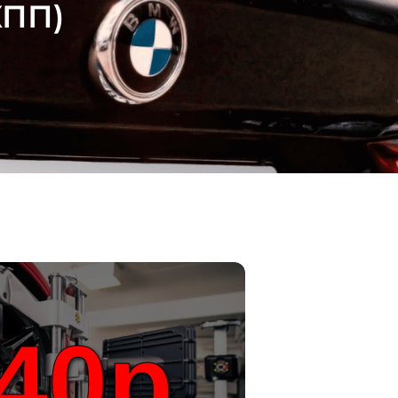
КПП)
40р.