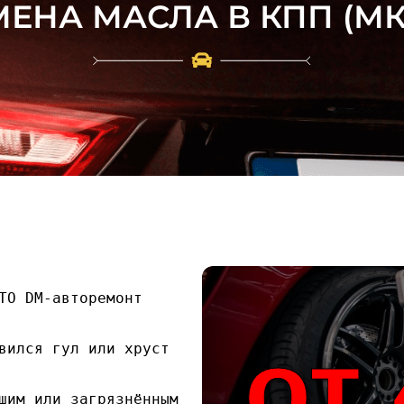
ЕНА МАСЛА В КПП (М
ТО DM-авторемонт
от 
вился гул или хруст 
шим или загрязнённым 